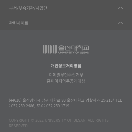
▷국어국문학부
공동기기센터
부서/부속기관/사업단
▷영어영문학과
공학교육혁신센터
건강가정지원센터
관련사이트
▷일본어·일본학과
과학영재교육원
교수협의회
▷중국어·중국학과
교무처교직팀
구내(경남)은행
▷프랑스어·프랑스학과
국어문화원
노동조합
▷스페인·중남미학과
국제교류처
생명윤리위원회
개인정보처리방침
▷역사·문화학과
기초과학연구소
이메일무단수집거부
온라인 기술거래 플랫폼
▷철학·상담학과
홈페이지의무공개대상
물리BK 미래혁신응집물질물리인재교육연구단
울산대신문
■사회과학대학
메이커스페이스
울산대학교 총동문회
(44610) 울산광역시 남구 대학로 93 울산대학교 경찰학과 15-213/ TEL
▷사회과학부
: 052)259-2486, FAX : 052)259-1719
미래기술혁신융합형인재양성센터
울산대학교병원
ㆍ경제학전공
반구대암각화유적보존연구소
COPYRIGHT © 2022 UNIVERSITY OF ULSAN. ALL RIGHTS
캠퍼스안전관리
ㆍ행정학전공
RESERVED.
보육교사교육원